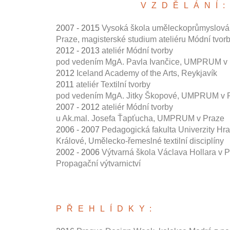
VZDĚLÁNÍ:
2007 - 2015
Vysoká škola uměleckoprůmyslová
Praze, magisterské studium ateliéru Módní tvor
2012 - 2013
ateliér Módní tvorby
pod vedením MgA. Pavla Ivančice, UMPRUM v
2012
Iceland Academy of the Arts, Reykjavík
2011
ateliér Textilní tvorby
pod vedením MgA. Jitky Škopové, UMPRUM v 
2007 - 2012
ateliér Módní tvorby
u Ak.mal. Josefa Ťapťucha, UMPRUM v Praze
2006 - 2007
Pedagogická fakulta Univerzity Hr
Králové, Umělecko-řemeslné textilní disciplíny
2002 - 2006
Výtvarná škola Václava Hollara v P
Propagační výtvarnictví
PŘEHLÍDKY: