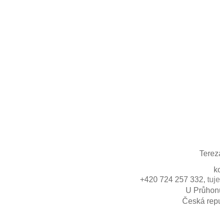
Terez
k
+420 724 257 332,
tuj
U Průhonu
Česká repu