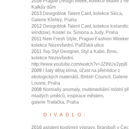
2016
Prague Design Week, kolekce Modré z ne
Kafkův dům
2013
Designblok Talent Card, kolekce Skica,
Galerie Křehký, Praha
2012
Designblok Talent Card, kolekce Icelandic
wind(ow), Kostel sv. Šimona a Judy, Praha
2011
New Fresh Style, Prague Fashion Weeken
kolekce Nezevšední, Pařížská ulice
2011
Top Styl Designer, Styl a Kabo, Brno,
kolekce Nezevšední,
http://www.youtube.com/watch?v=JZtNUv2ypj8
2009
I šaty dělaj klima, účast na přehlídce z
ekologických materiálů, British Council, Galerie
Louvre, Praha
2008
Normally anomaly, multimediální módní př
mladých umělců, inspirace městem,
galerie Trafačka, Praha
DIVADLO:
2016
asistent kostýmní výpravy, Braniboři v Če