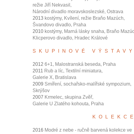
režie Jiří Nekvasil,
Národní divadlo moravskoslezské, Ostrava
2013
kostýmy, Kvílení, režie Braňo Mazúch,
Švandovo divadlo, Praha
2010
kostýmy, Marná lásky snaha, Braňo Mazúc
Klicperovo divadlo, Hradec Králové
SKUPINOVÉ VÝSTAVY
2012
6+1, Malostranská beseda, Praha
2011
Rub a líc, Textilní miniatura,
Galerie X, Bratislava
2009
Smíření, sochařsko-malířské sympozium,
Skrýšov
2007
Krmelec, skupina Zvěř,
Galerie U Zlatého kohouta, Praha
KOLEKC
2016
Modré z nebe - ručně barvená kolekce ve