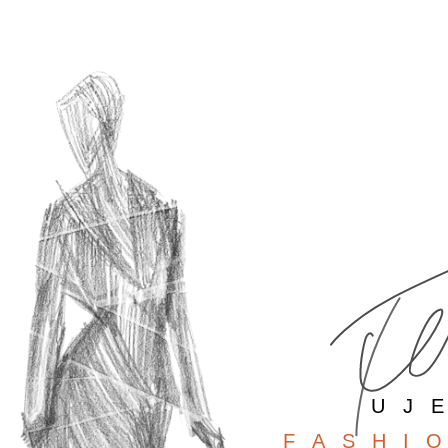
F
A
S
H
I