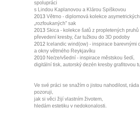
spolupráci
s Lindou Kaplanovou a Klárou Spiškovou
2013
Větrno - diplomová kolekce asymetrických
„rozfoukaných” sak
2013
Skica - kolekce šatů z propletených pruhů 
převedení kresby, čar tužkou do 3D podoby
2012
Icelandic wind(ow) - inspirace barevnými
a okny větrného Reykjavíku
2010
Ne/ze/všední - inspirace městskou šedí,
digitální tisk, autorský dezén kresby grafitovou 
Ve své práci se snažím o jistou nahodilost, ráda
pozoruji,
jak si věci žijí vlastním životem,
hledám estetiku v nedokonalosti.